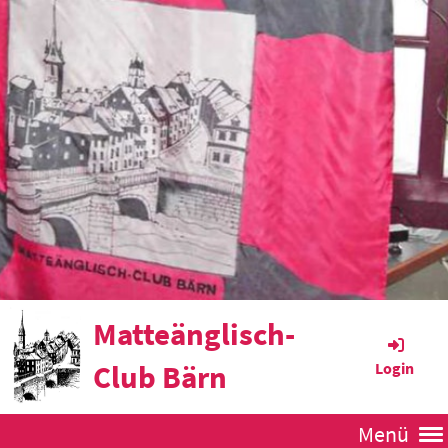
Matteänglisch-
Club Bärn
Login
Menü