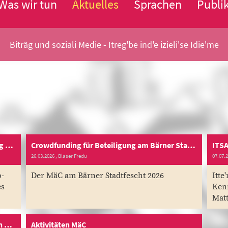
Was wir tun
Aktuelles
Sprachen
Publi
Biträg und soziali Medie - Itreg'be ind'e izieli'se Idie'me
Podcast SRF über Sondersprachen im Alltag vom 12. Mai 2026
Crowdfunding für Beteiligung am Bärner Stadtfescht 2026
ITSA
26.03.2026
, Blaser Fredu
07.07.
o-
Der MäC am Bärner Stadtfescht 2026
Itte
es
Ken
Mat
SRF - Blickpunkt - Über das Mattequartier in Bern 1980
Aktivitäten MäC