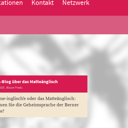
kationen
Kontakt
Netzwerk
-Blog über das Matteänglisch
2025
, Blaser Fredu
'me-inglisch'e oder das Matteänglisch:
nen Sie die Geheimsprache der Berner
te?