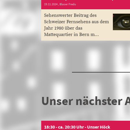
19.11.2024
, Blaser Fredu
Sehenswerter Beitrag des
Schweizer Fernsehens aus dem
Jahr 1980 über das
Mattequartier in Bern m...
Unser nächster 
18:30 - ca. 20:30 Uhr - Unser Höck